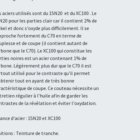
s aciers utilisés sont du 15N20 et du XC100 . Le
N20 pour les parties clair car il contient 2% de
kel et donc s'oxyde plus difficilement. Il se
pproche fortement du C70 en terme de
uplesse et de coupe (il contient autant de
rbone que le C70). Le XC100 qui constitue les
rties noires est un acier contenant 1% de
rbone. Légèrement plus dur que le C70 il est
rtout utilisé pour le contraste qu'il permet
obtenir tout en ayant de très bonne
ractéristique de coupe. Ce couteau nécessite un
tretien régulier à l'huile afin de garder les
ntrastes de la révélation et éviter l'oxydation.
ance d'acier : 15N20 et XC100
nitions : Teinture de tranche.