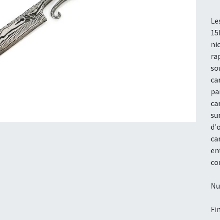
Le
15
nic
ra
so
ca
pa
ca
su
d'
ca
en
co
Nu
Fi