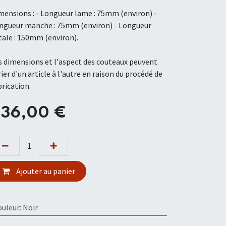
mensions : - Longueur lame : 75mm (environ)​ ​-
ngueur manche : 75mm (environ) ​- Longueur
tale : 150mm (environ).
s dimensions et l'aspect des couteaux peuvent
rier d'un article à l'autre en raison du procédé de
brication.
236,00
€
Ajouter au panier
ouleur
:
Noir