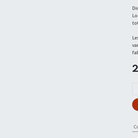
Di
Lo
to
Le
va
fa
C