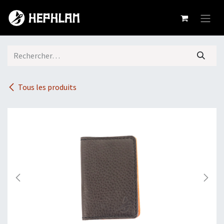
Se rendre au contenu
Tous les produits