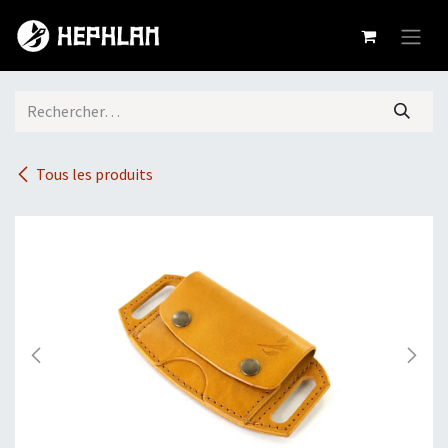
Se rendre au contenu
Tous les produits