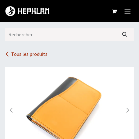
Se rendre au contenu
Tous les produits