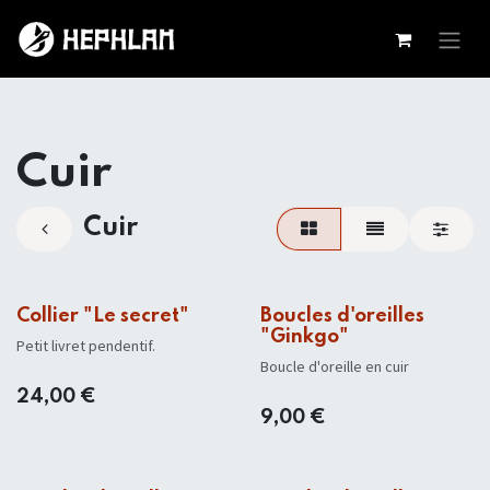
Se rendre au contenu
Cuir
Cuir
Collier "Le secret"
Boucles d'oreilles
"Ginkgo"
Petit livret pendentif.
Boucle d'oreille en cuir
24,00
€
9,00
€