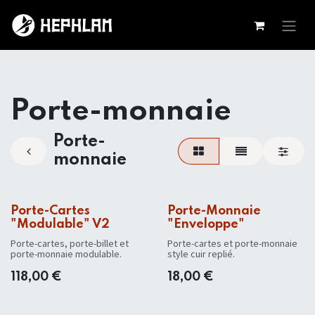
Se rendre au contenu
Porte-monnaie
Porte-
monnaie
Porte-Cartes
Porte-Monnaie
"Modulable" V2
"Enveloppe"
Porte-cartes, porte-billet et
Porte-cartes et porte-monnaie
porte-monnaie modulable.
style cuir replié.
118,00
€
18,00
€