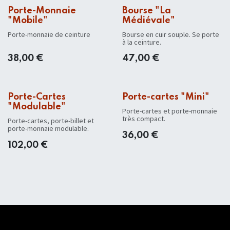
Porte-Monnaie
Bourse "La
"Mobile"
Médiévale"
Porte-monnaie de ceinture
Bourse en cuir souple. Se porte
à la ceinture.
38,00
€
47,00
€
Porte-Cartes
Porte-cartes "Mini"
"Modulable"
Porte-cartes et porte-monnaie
très compact.
Porte-cartes, porte-billet et
porte-monnaie modulable.
36,00
€
102,00
€